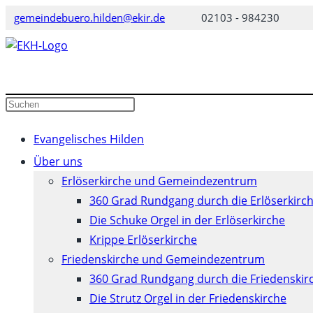
Zum
gemeindebuero.hilden@ekir.de
02103 - 984230
Inhalt
springen
Diese
Press
Website
Escape
durchsuchen
to
Evangelisches Hilden
close
Über uns
the
Erlöserkirche und Gemeindezentrum
search
360 Grad Rundgang durch die Erlöserkirc
panel.
Die Schuke Orgel in der Erlöserkirche
Krippe Erlöserkirche
Friedenskirche und Gemeindezentrum
360 Grad Rundgang durch die Friedenskir
Die Strutz Orgel in der Friedenskirche