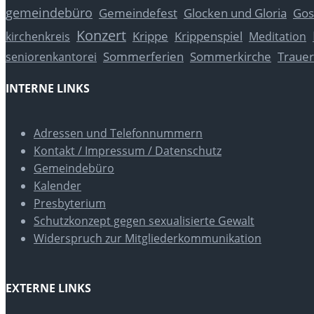
gemeindebüro
Glocken und Gloria
Gos
Gemeindefest
Konzert
Krippe
Krippenspiel
kirchenkreis
Meditation
Sommerferien
Sommerkirche
Trauer
seniorenkantorei
INTERNE LINKS
Adressen und Telefonnummern
Kontakt / Impressum / Datenschutz
Gemeindebüro
Kalender
Presbyterium
Schutzkonzept gegen sexualisierte Gewalt
Widerspruch zur Mitgliederkommunikation
EXTERNE LINKS