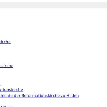
kirche
skirche
m
tionskirche
chichte der Reformationskirche zu Hilden