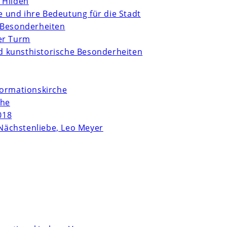
 Hilden
te und ihre Bedeutung für die Stadt
 Besonderheiten
er Turm
und kunsthistorische Besonderheiten
formationskirche
che
018
Nächstenliebe, Leo Meyer