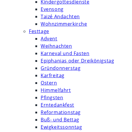
Kindergottesdienste
Evensong
Taizé Andachten
Wohnzimmerkirche
Festtage
Advent
Weihnachten
Karneval und Fasten
Epiphanias oder Dreikönigstag
Gründonnerstag
Karfreitag
Ostern
Himmelfahrt
Pfingsten
Erntedankfest
Reformationstag
Buß- und Bettag
Ewigkeitssonntag