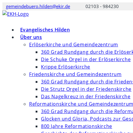
Zum
gemeindebuero.hilden@ekir.de
02103 - 984230
Inhalt
springen
Evangelisches Hilden
Über uns
Erlöserkirche und Gemeindezentrum
360 Grad Rundgang durch die Erlöser
Die Schuke Orgel in der Erlöserkirche
Krippe Erlöserkirche
Friedenskirche und Gemeindezentrum
360 Grad Rundgang durch die Frieden
Die Strutz Orgel in der Friedenskirche
Das Nagelkreuz in der Friedenskirche
Reformationskirche und Gemeindezentru
360 Grad Rundgang durch die Reforma
Glocken und Gloria, Podcasts zur Ges
800 Jahre Reformationskirche