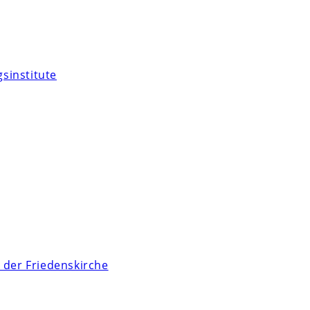
sinstitute
 der Friedenskirche