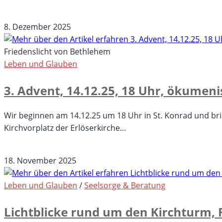
für
Kommentare deaktiviert
Gottesdienst
8. Dezember 2025
zum
3.
Friedenslicht von Bethlehem
Advent
Leben und Glauben
um
3. Advent, 14.12.25, 18 Uhr, ökumen
11
Uhr
in
Wir beginnen am 14.12.25 um 18 Uhr in St. Konrad und bri
der
Kirchvorplatz der Erlöserkirche…
Friedenskirche
für
Kommentare deaktiviert
3.
18. November 2025
Advent,
14.12.25,
Leben und Glauben
/
Seelsorge & Beratung
18
Lichtblicke rund um den Kirchturm, F
Uhr,