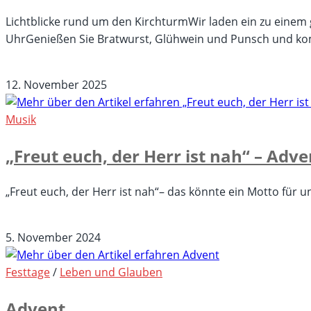
ökumenischer
Wandelgottesdienst
Lichtblicke rund um den KirchturmWir laden ein zu ein
UhrGenießen Sie Bratwurst, Glühwein und Punsch und k
für
Kommentare deaktiviert
Lichtblicke
12. November 2025
rund
um
Musik
den
„Freut euch, der Herr ist nah“ – Adv
Kirchturm,
Friedenskirche,
6.12.25,
„Freut euch, der Herr ist nah“– das könnte ein Motto für 
17
für
Kommentare deaktiviert
Uhr
„Freut
5. November 2024
euch,
der
Festtage
/
Leben und Glauben
Herr
Advent
ist