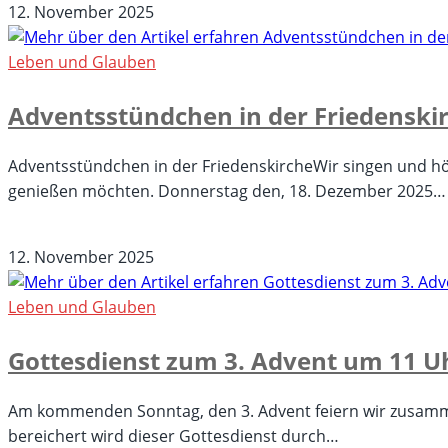
Adventssammlung
12. November 2025
2025
„Füreinander.
Leben und Glauben
Für
Adventsstündchen in der Friedenskir
hier.“
der
Diakonie
Adventsstündchen in der FriedenskircheWir singen und höre
bis
genießen möchten. Donnerstag den, 18. Dezember 2025…
31.
für
Kommentare deaktiviert
Dezember
Adventsstündchen
12. November 2025
2025
in
der
Leben und Glauben
Friedenskirche,
Gottesdienst zum 3. Advent um 11 Uh
18.12.25,
15
Uhr
Am kommenden Sonntag, den 3. Advent feiern wir zusammen 
bereichert wird dieser Gottesdienst durch…