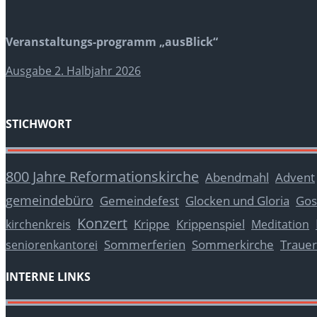
Veranstaltungs-programm „ausBlick“
Ausgabe 2. Halbjahr 2026
STICHWORT
800 Jahre Reformationskirche
Abendmahl
Advent
gemeindebüro
Glocken und Gloria
Gos
Gemeindefest
Konzert
Krippe
Krippenspiel
kirchenkreis
Meditation
Sommerferien
Sommerkirche
Trauer
seniorenkantorei
INTERNE LINKS