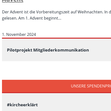
nah“
–
Der Advent ist die Vorbereitungszeit auf Weihnachten. I
Adventskonzert
gelesen. Am 1. Advent beginnt…
am
für
Kommentare deaktiviert
14.12.2024
Advent
1. November 2024
um
16
Uhr
Pilotprojekt Mitgliederkommunikation
in
der
Friedenskirche
UNSERE SPENDENPR
#kircheerklärt