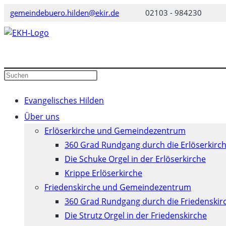
Zum
gemeindebuero.hilden@ekir.de
02103 - 984230
Inhalt
springen
Diese
Press
Website
Escape
durchsuchen
to
Evangelisches Hilden
close
Über uns
the
Erlöserkirche und Gemeindezentrum
search
360 Grad Rundgang durch die Erlöserkirc
panel.
Die Schuke Orgel in der Erlöserkirche
Krippe Erlöserkirche
Friedenskirche und Gemeindezentrum
360 Grad Rundgang durch die Friedenskir
Die Strutz Orgel in der Friedenskirche