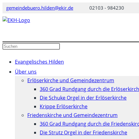
Zum
gemeindebuero.hilden@ekir.de
02103 - 984230
Inhalt
springen
Diese
Press
Website
Escape
durchsuchen
to
Evangelisches Hilden
close
Über uns
the
Erlöserkirche und Gemeindezentrum
search
360 Grad Rundgang durch die Erlöserkirc
panel.
Die Schuke Orgel in der Erlöserkirche
Krippe Erlöserkirche
Friedenskirche und Gemeindezentrum
360 Grad Rundgang durch die Friedenskir
Die Strutz Orgel in der Friedenskirche