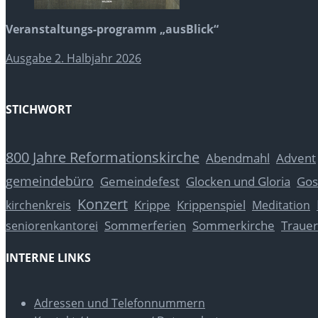
Veranstaltungs-programm „ausBlick“
Ausgabe 2. Halbjahr 2026
STICHWORT
800 Jahre Reformationskirche
Abendmahl
Advent
gemeindebüro
Glocken und Gloria
Gos
Gemeindefest
Konzert
Krippe
Krippenspiel
kirchenkreis
Meditation
Sommerferien
Sommerkirche
Trauer
seniorenkantorei
INTERNE LINKS
Adressen und Telefonnummern