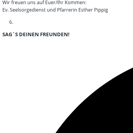
Wir freuen uns auf Euer/Ihr Kommen:
Ev. Seelsorgedienst und Pfarrerin Esther Pippig
DIESEN
SAG`S DEINEN FREUNDEN!
INHALT
Öffnet
TEILEN
in
einem
neuen
Fenster