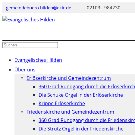
Zum
gemeindebuero.hilden@ekir.de
02103 - 984230
Inhalt
springen
Diese
Press
Website
Escape
durchsuchen
to
Evangelisches Hilden
close
Über uns
the
Erlöserkirche und Gemeindezentrum
search
360 Grad Rundgang durch die Erlöserkirc
panel.
Die Schuke Orgel in der Erlöserkirche
Krippe Erlöserkirche
Friedenskirche und Gemeindezentrum
360 Grad Rundgang durch die Friedenskir
Die Strutz Orgel in der Friedenskirche