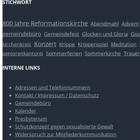
STICHWORT
800 Jahre Reformationskirche
Abendmahl
Advent
gemeindebüro
Glocken und Gloria
Gos
Gemeindefest
Konzert
Krippe
Krippenspiel
kirchenkreis
Meditation
Sommerferien
Sommerkirche
Trauer
seniorenkantorei
INTERNE LINKS
Adressen und Telefonnummern
Kontakt / Impressum / Datenschutz
Gemeindebüro
Kalender
Presbyterium
Schutzkonzept gegen sexualisierte Gewalt
Widerspruch zur Mitgliederkommunikation