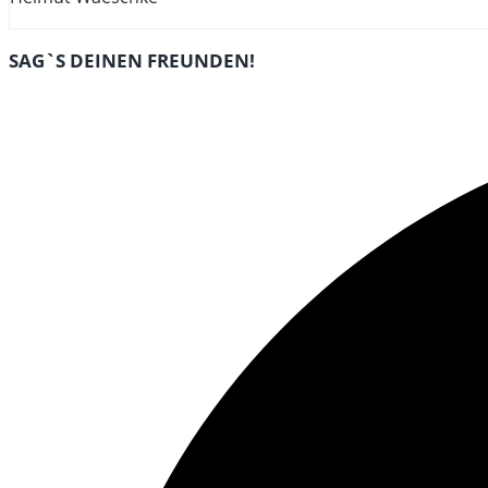
DIESEN
SAG`S DEINEN FREUNDEN!
INHALT
Öffnet
TEILEN
in
einem
neuen
Fenster