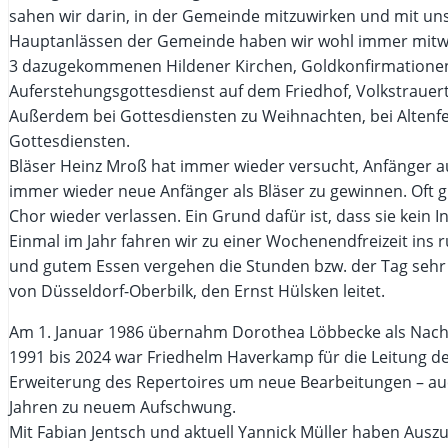
sahen wir darin, in der Gemeinde mitzuwirken und mit un
Hauptanlässen der Gemeinde haben wir wohl immer mitwir
3 dazugekommenen Hildener Kirchen, Goldkonfirmationen
Auferstehungsgottesdienst auf dem Friedhof, Volkstraue
Außerdem bei Gottesdiensten zu Weihnachten, bei Altenfe
Gottesdiensten.
Bläser Heinz Mroß hat immer wieder versucht, Anfänger au
immer wieder neue Anfänger als Bläser zu gewinnen. Oft g
Chor wieder verlassen. Ein Grund dafür ist, dass sie kein I
Einmal im Jahr fahren wir zu einer Wochenendfreizeit ins 
und gutem Essen vergehen die Stunden bzw. der Tag sehr 
von Düsseldorf-Oberbilk, den Ernst Hülsken leitet.
Am 1. Januar 1986 übernahm Dorothea Löbbecke als Nachf
1991 bis 2024 war Friedhelm Haverkamp für die Leitung d
Erweiterung des Repertoires um neue Bearbeitungen – auc
Jahren zu neuem Aufschwung.
Mit Fabian Jentsch und aktuell Yannick Müller haben Ausz