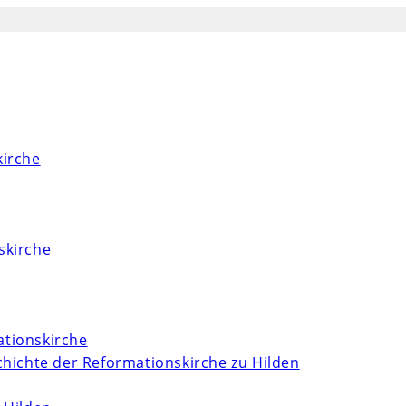
kirche
skirche
m
tionskirche
chichte der Reformationskirche zu Hilden