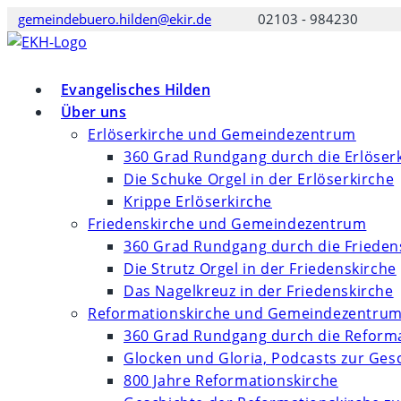
Zum
gemeindebuero.hilden@ekir.de
02103 - 984230
Inhalt
springen
Evangelisches Hilden
Über uns
Erlöserkirche und Gemeindezentrum
360 Grad Rundgang durch die Erlöser
Die Schuke Orgel in der Erlöserkirche
Krippe Erlöserkirche
Friedenskirche und Gemeindezentrum
360 Grad Rundgang durch die Frieden
Die Strutz Orgel in der Friedenskirche
Das Nagelkreuz in der Friedenskirche
Reformationskirche und Gemeindezentru
360 Grad Rundgang durch die Reforma
Glocken und Gloria, Podcasts zur Ges
800 Jahre Reformationskirche