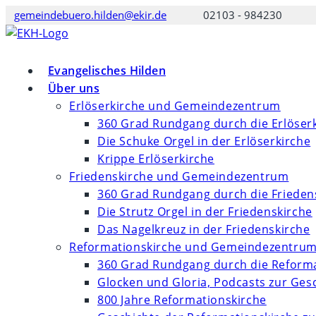
Zum
gemeindebuero.hilden@ekir.de
02103 - 984230
Inhalt
springen
Evangelisches Hilden
Über uns
Erlöserkirche und Gemeindezentrum
360 Grad Rundgang durch die Erlöser
Die Schuke Orgel in der Erlöserkirche
Krippe Erlöserkirche
Friedenskirche und Gemeindezentrum
360 Grad Rundgang durch die Frieden
Die Strutz Orgel in der Friedenskirche
Das Nagelkreuz in der Friedenskirche
Reformationskirche und Gemeindezentru
360 Grad Rundgang durch die Reforma
Glocken und Gloria, Podcasts zur Ges
800 Jahre Reformationskirche