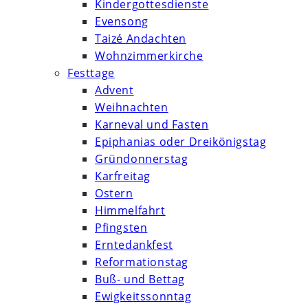
Kindergottesdienste
Evensong
Taizé Andachten
Wohnzimmerkirche
Festtage
Advent
Weihnachten
Karneval und Fasten
Epiphanias oder Dreikönigstag
Gründonnerstag
Karfreitag
Ostern
Himmelfahrt
Pfingsten
Erntedankfest
Reformationstag
Buß- und Bettag
Ewigkeitssonntag