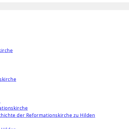
kirche
skirche
m
tionskirche
chichte der Reformationskirche zu Hilden