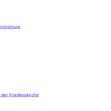
sinstitute
 der Friedenskirche