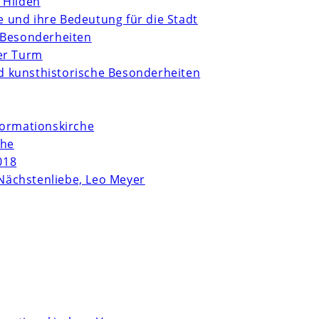
 Hilden
te und ihre Bedeutung für die Stadt
 Besonderheiten
er Turm
und kunsthistorische Besonderheiten
formationskirche
che
018
Nächstenliebe, Leo Meyer