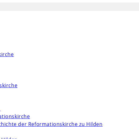
kirche
skirche
m
tionskirche
chichte der Reformationskirche zu Hilden