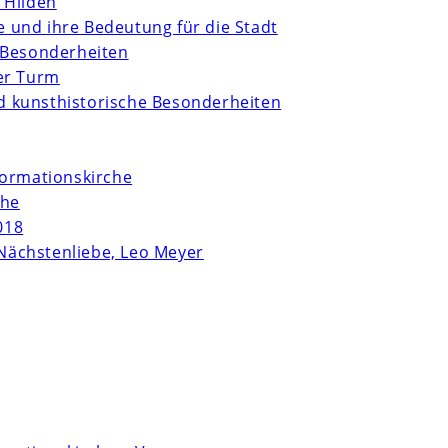
 Hilden
te und ihre Bedeutung für die Stadt
 Besonderheiten
er Turm
und kunsthistorische Besonderheiten
formationskirche
che
018
Nächstenliebe, Leo Meyer