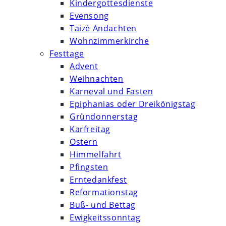
Kindergottesdienste
Evensong
Taizé Andachten
Wohnzimmerkirche
Festtage
Advent
Weihnachten
Karneval und Fasten
Epiphanias oder Dreikönigstag
Gründonnerstag
Karfreitag
Ostern
Himmelfahrt
Pfingsten
Erntedankfest
Reformationstag
Buß- und Bettag
Ewigkeitssonntag