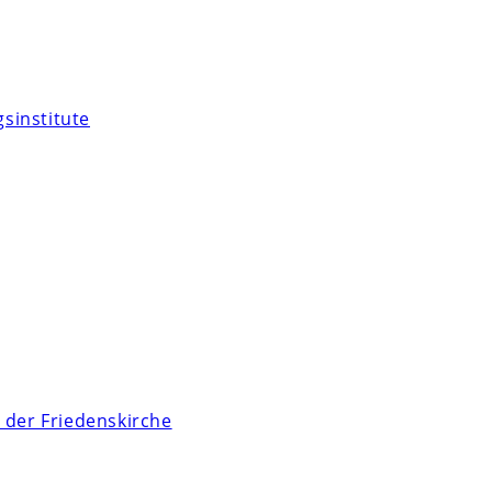
sinstitute
 der Friedenskirche