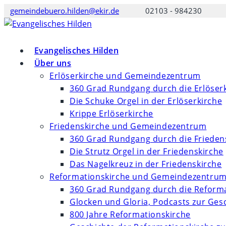
Zum
gemeindebuero.hilden@ekir.de
02103 - 984230
Inhalt
springen
Evangelisches Hilden
Über uns
Erlöserkirche und Gemeindezentrum
360 Grad Rundgang durch die Erlöser
Die Schuke Orgel in der Erlöserkirche
Krippe Erlöserkirche
Friedenskirche und Gemeindezentrum
360 Grad Rundgang durch die Frieden
Die Strutz Orgel in der Friedenskirche
Das Nagelkreuz in der Friedenskirche
Reformationskirche und Gemeindezentru
360 Grad Rundgang durch die Reforma
Glocken und Gloria, Podcasts zur Ges
800 Jahre Reformationskirche