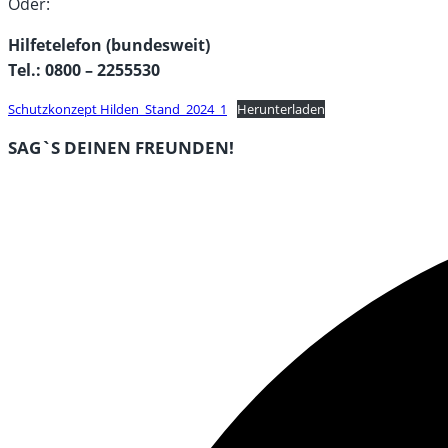
Oder:
Hilfetelefon (bundesweit)
Tel.: 0800 – 2255530
Schutzkonzept Hilden_Stand_2024_1
Herunterladen
DIESEN
SAG`S DEINEN FREUNDEN!
INHALT
Öffnet
TEILEN
in
einem
neuen
Fenster