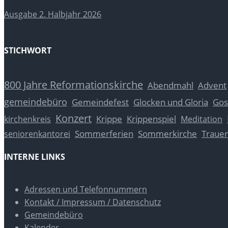
Ausgabe 2. Halbjahr 2026
STICHWORT
800 Jahre Reformationskirche
Abendmahl
Advent
gemeindebüro
Glocken und Gloria
Gos
Gemeindefest
Konzert
Krippe
Krippenspiel
kirchenkreis
Meditation
Sommerferien
Sommerkirche
Trauer
seniorenkantorei
INTERNE LINKS
Adressen und Telefonnummern
Kontakt / Impressum / Datenschutz
Gemeindebüro
Kalender