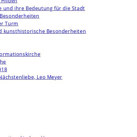
 Hilden
te und ihre Bedeutung für die Stadt
 Besonderheiten
er Turm
und kunsthistorische Besonderheiten
formationskirche
che
018
Nächstenliebe, Leo Meyer