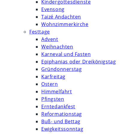
Kindergottesdienste
Evensong
Taizé Andachten
Wohnzimmerkirche
Festtage
Advent
Weihnachten
Karneval und Fasten
Epiphanias oder Dreikönigstag
Gründonnerstag
Karfreitag
Ostern
Himmelfahrt
Pfingsten
Erntedankfest
Reformationstag
Buß- und Bettag
Ewigkeitssonntag