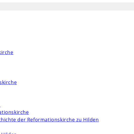
kirche
skirche
m
tionskirche
chichte der Reformationskirche zu Hilden