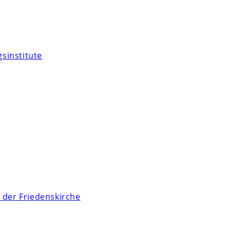
sinstitute
 der Friedenskirche