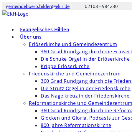
Zum
gemeindebuero.hilden@ekir.de
02103 - 984230
Inhalt
springen
Evangelisches Hilden
Über uns
Erlöserkirche und Gemeindezentrum
360 Grad Rundgang durch die Erlöser
Die Schuke Orgel in der Erlöserkirche
Krippe Erlöserkirche
Friedenskirche und Gemeindezentrum
360 Grad Rundgang durch die Frieden
Die Strutz Orgel in der Friedenskirche
Das Nagelkreuz in der Friedenskirche
Reformationskirche und Gemeindezentru
360 Grad Rundgang durch die Reforma
Glocken und Gloria, Podcasts zur Ges
800 Jahre Reformationskirche