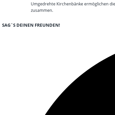
Umgedrehte Kirchenbänke ermöglichen die d
zusammen.
DIESEN
SAG`S DEINEN FREUNDEN!
INHALT
Öffnet
TEILEN
in
einem
neuen
Fenster