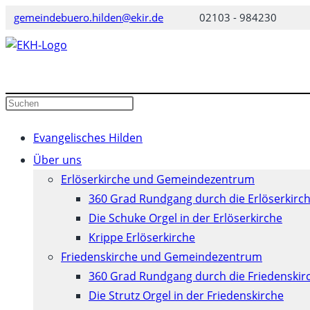
Zum
gemeindebuero.hilden@ekir.de
02103 - 984230
Inhalt
springen
Diese
Press
Website
Escape
durchsuchen
to
Evangelisches Hilden
close
Über uns
the
Erlöserkirche und Gemeindezentrum
search
360 Grad Rundgang durch die Erlöserkirc
panel.
Die Schuke Orgel in der Erlöserkirche
Krippe Erlöserkirche
Friedenskirche und Gemeindezentrum
360 Grad Rundgang durch die Friedenskir
Die Strutz Orgel in der Friedenskirche