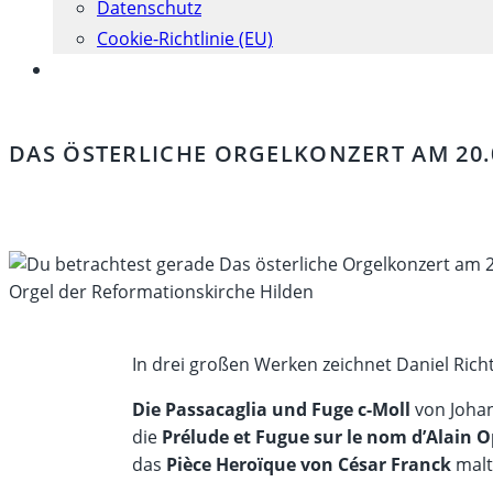
Datenschutz
Cookie-Richtlinie (EU)
Website-
Suche
umschalten
DAS ÖSTERLICHE ORGELKONZERT AM 20.
Orgel der Reformationskirche Hilden
In drei großen Werken zeichnet Daniel Ric
Die Passacaglia und Fuge c-Moll
von Johan
die
Prélude et Fugue sur le nom d’Alain 
das
Pièce Heroïque von César Franck
malt