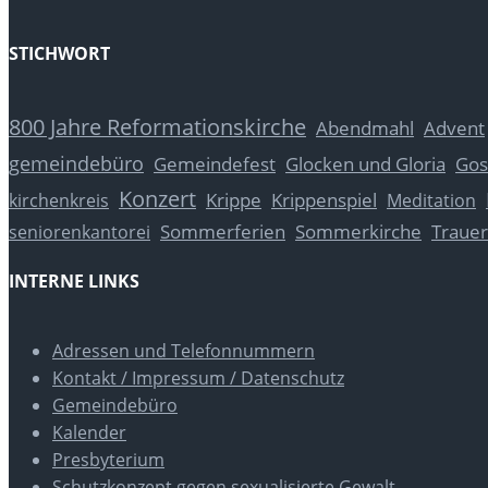
STICHWORT
800 Jahre Reformationskirche
Abendmahl
Advent
gemeindebüro
Glocken und Gloria
Gos
Gemeindefest
Konzert
Krippe
Krippenspiel
kirchenkreis
Meditation
Sommerferien
Sommerkirche
Trauer
seniorenkantorei
INTERNE LINKS
Adressen und Telefonnummern
Kontakt / Impressum / Datenschutz
Gemeindebüro
Kalender
Presbyterium
Schutzkonzept gegen sexualisierte Gewalt