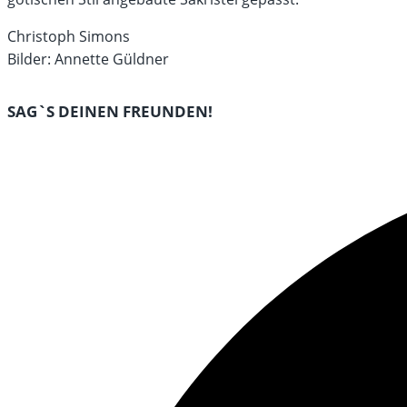
Christoph Simons
Bilder: Annette Güldner
DIESEN
SAG`S DEINEN FREUNDEN!
INHALT
Öffnet
TEILEN
in
einem
neuen
Fenster