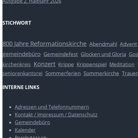
Ausgabe 2. Halbjahr 2026
STICHWORT
800 Jahre Reformationskirche
Abendmahl
Advent
gemeindebüro
Glocken und Gloria
Gos
Gemeindefest
Konzert
Krippe
Krippenspiel
kirchenkreis
Meditation
Sommerferien
Sommerkirche
Trauer
seniorenkantorei
INTERNE LINKS
Adressen und Telefonnummern
Kontakt / Impressum / Datenschutz
Gemeindebüro
Kalender
Presbyterium