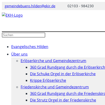
Zum
gemeindebuero.hilden@ekir.de
02103 - 984230
Inhalt
springen
Diese
Press
Website
Escape
durchsuchen
to
Evangelisches Hilden
close
Über uns
the
Erlöserkirche und Gemeindezentrum
search
360 Grad Rundgang durch die Erlöserkirc
panel.
Die Schuke Orgel in der Erlöserkirche
Krippe Erlöserkirche
Friedenskirche und Gemeindezentrum
360 Grad Rundgang durch die Friedenskir
Die Strutz Orgel in der Friedenskirche