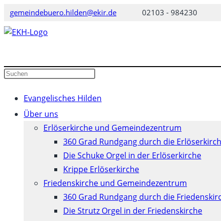
Zum
gemeindebuero.hilden@ekir.de
02103 - 984230
Inhalt
springen
Diese
Press
Website
Escape
durchsuchen
to
Evangelisches Hilden
close
Über uns
the
Erlöserkirche und Gemeindezentrum
search
360 Grad Rundgang durch die Erlöserkirc
panel.
Die Schuke Orgel in der Erlöserkirche
Krippe Erlöserkirche
Friedenskirche und Gemeindezentrum
360 Grad Rundgang durch die Friedenskir
Die Strutz Orgel in der Friedenskirche