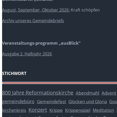
August, September, Oktober 2026:
Kraft schöpfen
Archiv unseres Gemeindebriefs
Veranstaltungs-programm „ausBlick“
Ausgabe 2. Halbjahr 2026
STICHWORT
800 Jahre Reformationskirche
Abendmahl
Advent
gemeindebüro
Glocken und Gloria
Gos
Gemeindefest
Konzert
Krippe
Krippenspiel
kirchenkreis
Meditation