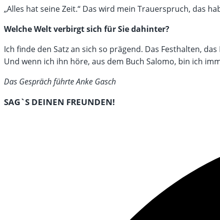
„Alles hat seine Zeit.“ Das wird mein Trauerspruch, das hab
Welche Welt verbirgt sich für Sie dahinter?
Ich finde den Satz an sich so prägend. Das Festhalten, das
Und wenn ich ihn höre, aus dem Buch Salomo, bin ich imme
Das Gespräch führte Anke Gasch
DIESEN
SAG`S DEINEN FREUNDEN!
INHALT
Öffnet
TEILEN
in
einem
neuen
Fenster