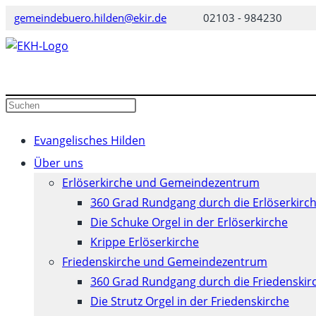
Zum
gemeindebuero.hilden@ekir.de
02103 - 984230
Inhalt
springen
Diese
Press
Website
Escape
durchsuchen
to
Evangelisches Hilden
close
Über uns
the
Erlöserkirche und Gemeindezentrum
search
360 Grad Rundgang durch die Erlöserkirc
panel.
Die Schuke Orgel in der Erlöserkirche
Krippe Erlöserkirche
Friedenskirche und Gemeindezentrum
360 Grad Rundgang durch die Friedenskir
Die Strutz Orgel in der Friedenskirche