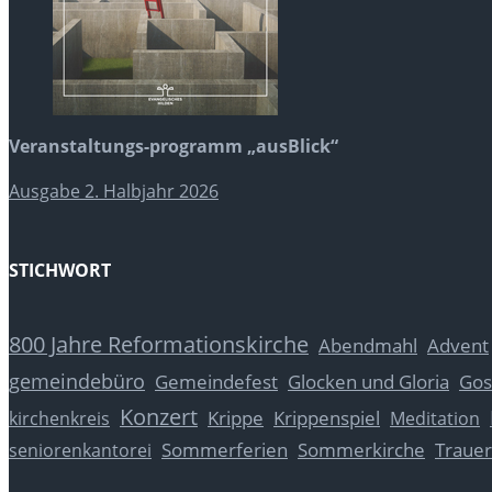
Veranstaltungs-programm „ausBlick“
Ausgabe 2. Halbjahr 2026
STICHWORT
800 Jahre Reformationskirche
Abendmahl
Advent
gemeindebüro
Glocken und Gloria
Gos
Gemeindefest
Konzert
Krippe
Krippenspiel
kirchenkreis
Meditation
Sommerferien
Sommerkirche
Trauer
seniorenkantorei