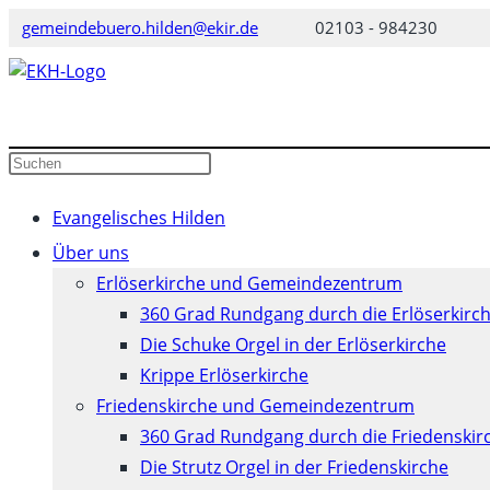
Zum
gemeindebuero.hilden@ekir.de
02103 - 984230
Inhalt
springen
Diese
Press
Website
Escape
durchsuchen
to
Evangelisches Hilden
close
Über uns
the
Erlöserkirche und Gemeindezentrum
search
360 Grad Rundgang durch die Erlöserkirc
panel.
Die Schuke Orgel in der Erlöserkirche
Krippe Erlöserkirche
Friedenskirche und Gemeindezentrum
360 Grad Rundgang durch die Friedenskir
Die Strutz Orgel in der Friedenskirche