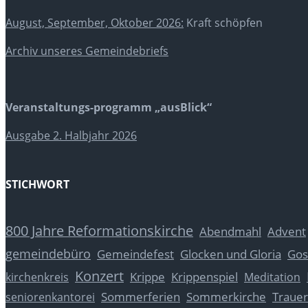
August, September, Oktober 2026:
Kraft schöpfen
Archiv unseres Gemeindebriefs
Veranstaltungs-programm „ausBlick“
Ausgabe 2. Halbjahr 2026
STICHWORT
800 Jahre Reformationskirche
Abendmahl
Advent
gemeindebüro
Glocken und Gloria
Gos
Gemeindefest
Konzert
Krippe
Krippenspiel
kirchenkreis
Meditation
Sommerferien
Sommerkirche
Trauer
seniorenkantorei