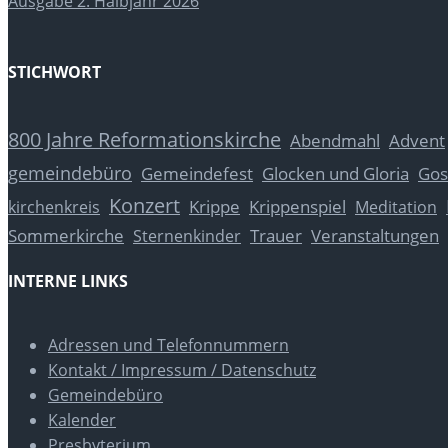
Ausgabe 2. Halbjahr 2026
STICHWORT
800 Jahre Reformationskirche
Abendmahl
Advent
gemeindebüro
Glocken und Gloria
Gos
Gemeindefest
Konzert
Krippe
Krippenspiel
kirchenkreis
Meditation
Sommerkirche
Trauer
Veranstaltungen
Sternenkinder
INTERNE LINKS
Adressen und Telefonnummern
Kontakt / Impressum / Datenschutz
Gemeindebüro
Kalender
Presbyterium