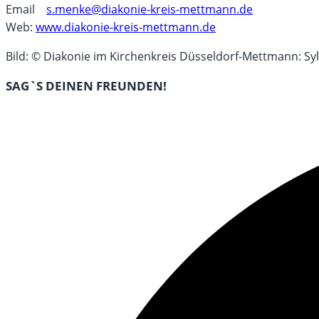
Email
s.menke@diakonie-kreis-mettmann.de
Web:
www.diakonie-kreis-mettmann.de
Bild: © Diakonie im Kirchenkreis Düsseldorf-Mettmann: Sy
DIESEN
SAG`S DEINEN FREUNDEN!
INHALT
Öffnet
TEILEN
in
einem
neuen
Fenster