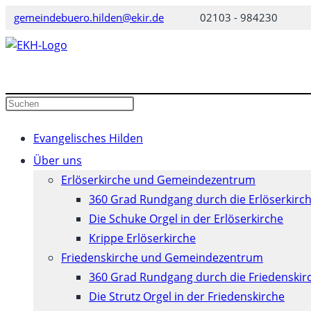
Zum
gemeindebuero.hilden@ekir.de
02103 - 984230
Inhalt
springen
Diese
Press
Website
Escape
durchsuchen
to
Evangelisches Hilden
close
Über uns
the
Erlöserkirche und Gemeindezentrum
search
360 Grad Rundgang durch die Erlöserkirc
panel.
Die Schuke Orgel in der Erlöserkirche
Krippe Erlöserkirche
Friedenskirche und Gemeindezentrum
360 Grad Rundgang durch die Friedenskir
Die Strutz Orgel in der Friedenskirche