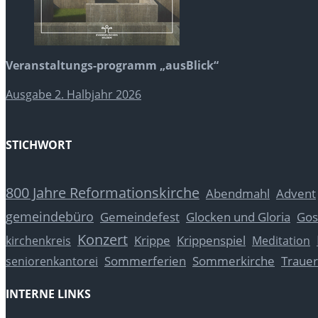
Veranstaltungs-programm „ausBlick“
Ausgabe 2. Halbjahr 2026
STICHWORT
800 Jahre Reformationskirche
Abendmahl
Advent
gemeindebüro
Glocken und Gloria
Gos
Gemeindefest
Konzert
Krippe
Krippenspiel
kirchenkreis
Meditation
Sommerferien
Sommerkirche
Trauer
seniorenkantorei
INTERNE LINKS