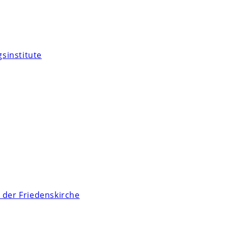
sinstitute
 der Friedenskirche