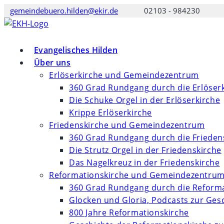
Zum
gemeindebuero.hilden@ekir.de
02103 - 984230
Inhalt
springen
Evangelisches Hilden
Über uns
Erlöserkirche und Gemeindezentrum
360 Grad Rundgang durch die Erlöser
Die Schuke Orgel in der Erlöserkirche
Krippe Erlöserkirche
Friedenskirche und Gemeindezentrum
360 Grad Rundgang durch die Frieden
Die Strutz Orgel in der Friedenskirche
Das Nagelkreuz in der Friedenskirche
Reformationskirche und Gemeindezentru
360 Grad Rundgang durch die Reforma
Glocken und Gloria, Podcasts zur Ges
800 Jahre Reformationskirche