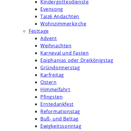
Kindergottesdienste
Evensong
Taizé Andachten
Wohnzimmerkirche
Festtage
Advent
Weihnachten
Karneval und Fasten
Epiphanias oder Dreikönigstag
Gründonnerstag
Karfreitag
Ostern
Himmelfahrt
Pfingsten
Erntedankfest
Reformationstag
Buß- und Bettag
Ewigkeitssonntag