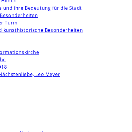
 Hilden
te und ihre Bedeutung für die Stadt
 Besonderheiten
er Turm
und kunsthistorische Besonderheiten
formationskirche
che
018
Nächstenliebe, Leo Meyer