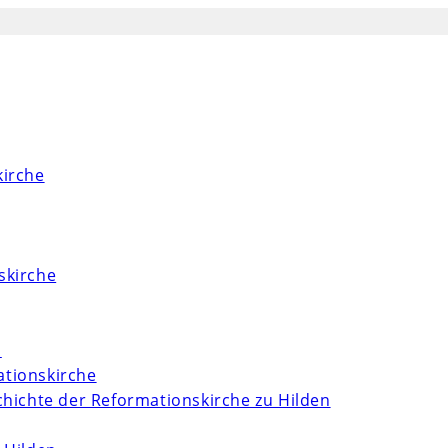
kirche
skirche
m
tionskirche
chichte der Reformationskirche zu Hilden