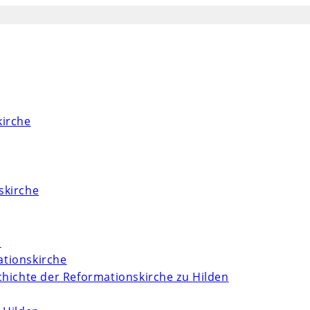
kirche
skirche
m
tionskirche
chichte der Reformationskirche zu Hilden