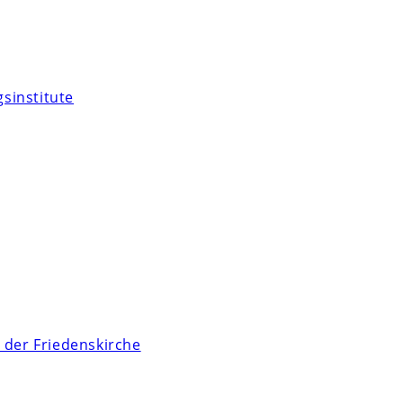
sinstitute
 der Friedenskirche