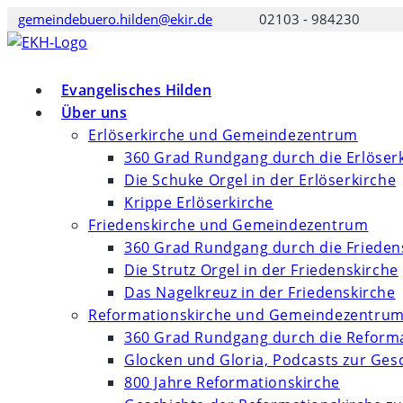
Zum
gemeindebuero.hilden@ekir.de
02103 - 984230
Inhalt
springen
Evangelisches Hilden
Über uns
Erlöserkirche und Gemeindezentrum
360 Grad Rundgang durch die Erlöser
Die Schuke Orgel in der Erlöserkirche
Krippe Erlöserkirche
Friedenskirche und Gemeindezentrum
360 Grad Rundgang durch die Frieden
Die Strutz Orgel in der Friedenskirche
Das Nagelkreuz in der Friedenskirche
Reformationskirche und Gemeindezentru
360 Grad Rundgang durch die Reforma
Glocken und Gloria, Podcasts zur Ges
800 Jahre Reformationskirche