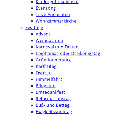
Kindergottesdienste
Evensong
Taizé Andachten
Wohnzimmerkirche
Festtage
Advent
Weihnachten
Karneval und Fasten
Epiphanias oder Dreikönigstag
Gründonnerstag
Karfreitag
Ostern
Himmelfahrt
Pfingsten
Erntedankfest
Reformationstag
Buß- und Bettag
Ewigkeitssonntag