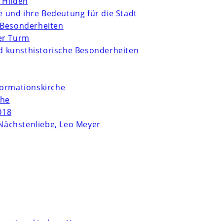
 Hilden
te und ihre Bedeutung für die Stadt
 Besonderheiten
er Turm
und kunsthistorische Besonderheiten
formationskirche
che
018
Nächstenliebe, Leo Meyer