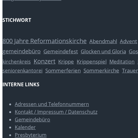
STICHWORT
800 Jahre Reformationskirche
Abendmahl
Advent
gemeindebüro
Glocken und Gloria
Gos
Gemeindefest
Konzert
Krippe
Krippenspiel
kirchenkreis
Meditation
Sommerferien
Sommerkirche
Trauer
seniorenkantorei
INTERNE LINKS
Adressen und Telefonnummern
Kontakt / Impressum / Datenschutz
Gemeindebüro
Kalender
Presbyterium