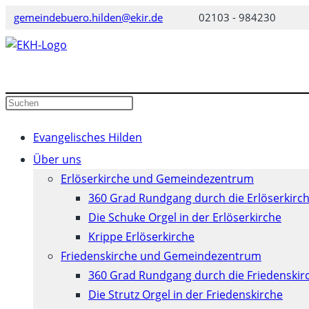
Zum
gemeindebuero.hilden@ekir.de
02103 - 984230
Inhalt
springen
Diese
Press
Website
Escape
durchsuchen
to
Evangelisches Hilden
close
Über uns
the
Erlöserkirche und Gemeindezentrum
search
360 Grad Rundgang durch die Erlöserkirc
panel.
Die Schuke Orgel in der Erlöserkirche
Krippe Erlöserkirche
Friedenskirche und Gemeindezentrum
360 Grad Rundgang durch die Friedenskir
Die Strutz Orgel in der Friedenskirche