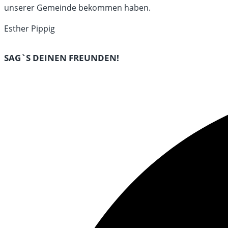
unserer Gemeinde bekommen haben.
Esther Pippig
DIESEN
SAG`S DEINEN FREUNDEN!
INHALT
Öffnet
TEILEN
in
einem
neuen
Fenster