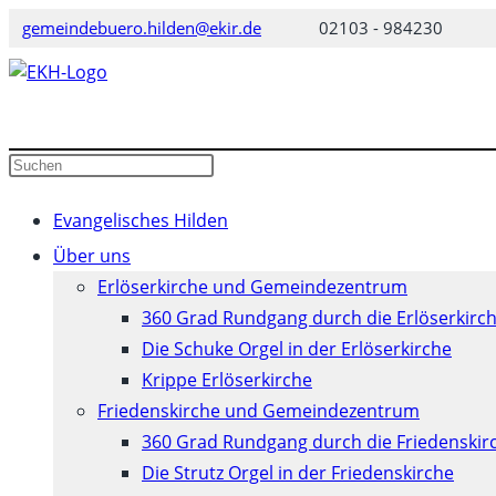
Zum
gemeindebuero.hilden@ekir.de
02103 - 984230
Inhalt
springen
Diese
Press
Website
Escape
durchsuchen
to
Evangelisches Hilden
close
Über uns
the
Erlöserkirche und Gemeindezentrum
search
360 Grad Rundgang durch die Erlöserkirc
panel.
Die Schuke Orgel in der Erlöserkirche
Krippe Erlöserkirche
Friedenskirche und Gemeindezentrum
360 Grad Rundgang durch die Friedenskir
Die Strutz Orgel in der Friedenskirche