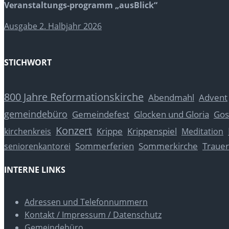
Veranstaltungs-programm „ausBlick“
Ausgabe 2. Halbjahr 2026
STICHWORT
800 Jahre Reformationskirche
Abendmahl
Advent
gemeindebüro
Glocken und Gloria
Gos
Gemeindefest
Konzert
Krippe
Krippenspiel
kirchenkreis
Meditation
Sommerferien
Sommerkirche
Trauer
seniorenkantorei
INTERNE LINKS
Adressen und Telefonnummern
Kontakt / Impressum / Datenschutz
Gemeindebüro