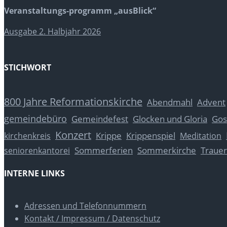
Veranstaltungs-programm „ausBlick“
Ausgabe 2. Halbjahr 2026
STICHWORT
800 Jahre Reformationskirche
Abendmahl
Advent
gemeindebüro
Glocken und Gloria
Gos
Gemeindefest
Konzert
Krippe
Krippenspiel
kirchenkreis
Meditation
Sommerferien
Sommerkirche
Trauer
seniorenkantorei
INTERNE LINKS
Adressen und Telefonnummern
Kontakt / Impressum / Datenschutz