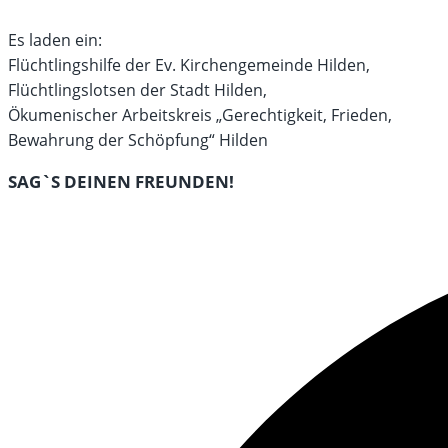
Es laden ein:
Flüchtlingshilfe der Ev. Kirchengemeinde Hilden,
Flüchtlingslotsen der Stadt Hilden,
Ökumenischer Arbeitskreis „Gerechtigkeit, Frieden,
Bewahrung der Schöpfung“ Hilden
DIESEN
SAG`S DEINEN FREUNDEN!
INHALT
Öffnet
TEILEN
in
einem
neuen
Fenster