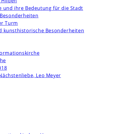
 Hilden
te und ihre Bedeutung für die Stadt
 Besonderheiten
er Turm
und kunsthistorische Besonderheiten
formationskirche
che
018
Nächstenliebe, Leo Meyer