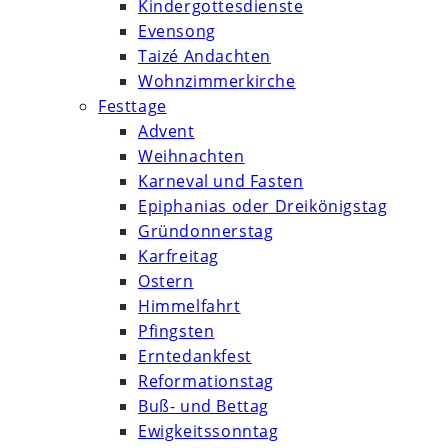
Kindergottesdienste
Evensong
Taizé Andachten
Wohnzimmerkirche
Festtage
Advent
Weihnachten
Karneval und Fasten
Epiphanias oder Dreikönigstag
Gründonnerstag
Karfreitag
Ostern
Himmelfahrt
Pfingsten
Erntedankfest
Reformationstag
Buß- und Bettag
Ewigkeitssonntag