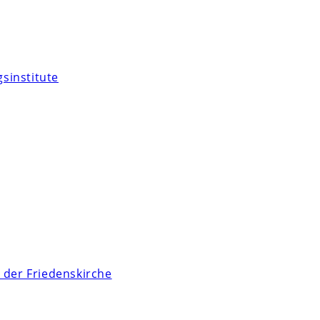
sinstitute
 der Friedenskirche