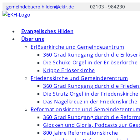
Zum
gemeindebuero.hilden@ekir.de
02103 - 984230
Inhalt
springen
Evangelisches Hilden
Über uns
Erlöserkirche und Gemeindezentrum
360 Grad Rundgang durch die Erlöser
Die Schuke Orgel in der Erlöserkirche
Krippe Erlöserkirche
Friedenskirche und Gemeindezentrum
360 Grad Rundgang durch die Frieden
Die Strutz Orgel in der Friedenskirche
Das Nagelkreuz in der Friedenskirche
Reformationskirche und Gemeindezentru
360 Grad Rundgang durch die Reforma
Glocken und Gloria, Podcasts zur Ges
800 Jahre Reformationskirche