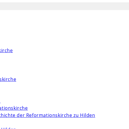
kirche
skirche
m
tionskirche
chichte der Reformationskirche zu Hilden