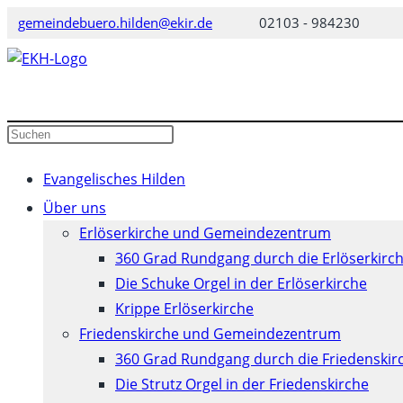
Zum
gemeindebuero.hilden@ekir.de
02103 - 984230
Inhalt
springen
Diese
Press
Website
Escape
durchsuchen
to
Evangelisches Hilden
close
Über uns
the
Erlöserkirche und Gemeindezentrum
search
360 Grad Rundgang durch die Erlöserkirc
panel.
Die Schuke Orgel in der Erlöserkirche
Krippe Erlöserkirche
Friedenskirche und Gemeindezentrum
360 Grad Rundgang durch die Friedenskir
Die Strutz Orgel in der Friedenskirche