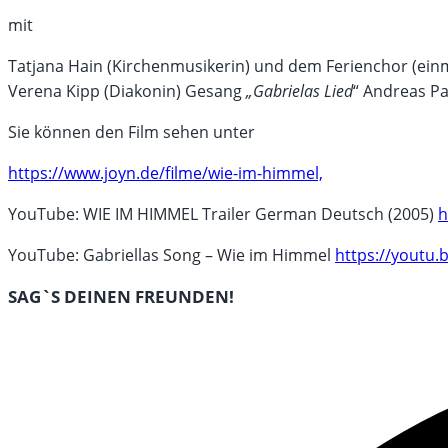
mit
Tatjana Hain (Kirchenmusikerin) und dem Ferienchor (einm
Verena Kipp (Diakonin) Gesang
„Gabrielas Lied
“ Andreas Pa
Sie können den Film sehen unter
https://www.joyn.de/filme/wie-im-himmel,
YouTube: WIE IM HIMMEL Trailer German Deutsch (2005)
h
YouTube: Gabriellas Song – Wie im Himmel
https://yout
DIESEN
SAG`S DEINEN FREUNDEN!
INHALT
Öffnet
TEILEN
in
einem
neuen
Fenster