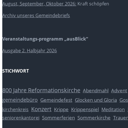
August, September, Oktober 2026:
Kraft schöpfen
Archiv unseres Gemeindebriefs
Veranstaltungs-programm „ausBlick“
Ausgabe 2. Halbjahr 2026
STICHWORT
800 Jahre Reformationskirche
Abendmahl
Advent
gemeindebüro
Glocken und Gloria
Gos
Gemeindefest
Konzert
Krippe
Krippenspiel
kirchenkreis
Meditation
Sommerferien
Sommerkirche
Trauer
seniorenkantorei