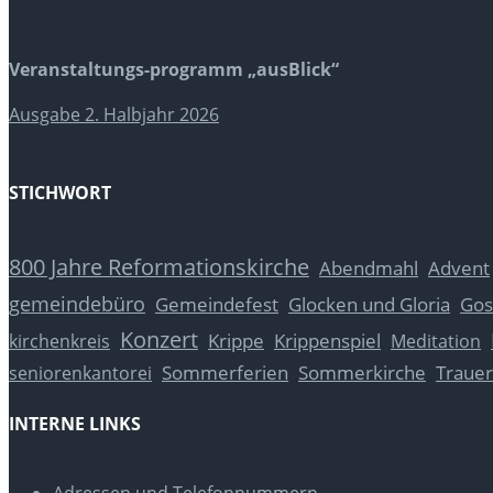
Veranstaltungs-programm „ausBlick“
Ausgabe 2. Halbjahr 2026
STICHWORT
800 Jahre Reformationskirche
Abendmahl
Advent
gemeindebüro
Glocken und Gloria
Gos
Gemeindefest
Konzert
Krippe
Krippenspiel
kirchenkreis
Meditation
Sommerferien
Sommerkirche
Trauer
seniorenkantorei
INTERNE LINKS
Adressen und Telefonnummern