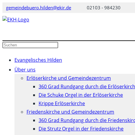
Zum
gemeindebuero.hilden@ekir.de
02103 - 984230
Inhalt
springen
Diese
Press
Website
Escape
durchsuchen
to
Evangelisches Hilden
close
Über uns
the
Erlöserkirche und Gemeindezentrum
search
360 Grad Rundgang durch die Erlöserkirc
panel.
Die Schuke Orgel in der Erlöserkirche
Krippe Erlöserkirche
Friedenskirche und Gemeindezentrum
360 Grad Rundgang durch die Friedenskir
Die Strutz Orgel in der Friedenskirche