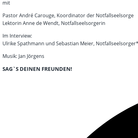
mit
Pastor André Carouge, Koordinator der Notfallseelsorge
Lektorin Anne de Wendt, Notfallseelsorgerin
Im Interview:
Ulrike Spathmann und Sebastian Meier, Notfallseelsorger
Musik: Jan Jörgens
DIESEN
SAG`S DEINEN FREUNDEN!
INHALT
Öffnet
TEILEN
in
einem
neuen
Fenster