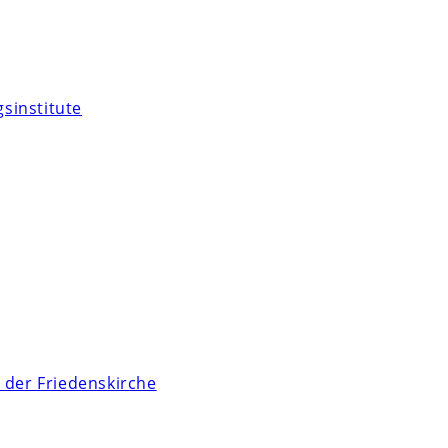
sinstitute
 der Friedenskirche