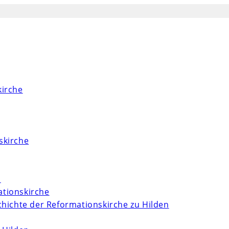
kirche
skirche
m
tionskirche
chichte der Reformationskirche zu Hilden