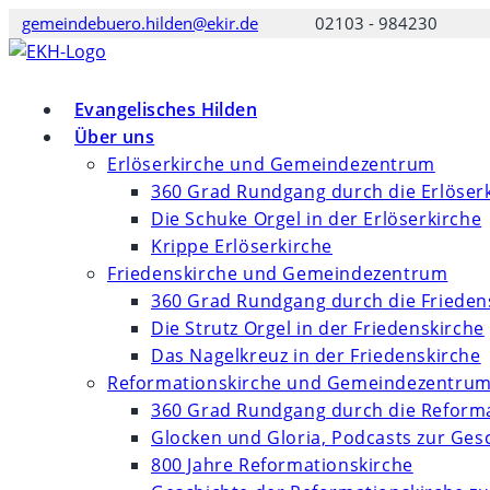
Zum
gemeindebuero.hilden@ekir.de
02103 - 984230
Inhalt
springen
Evangelisches Hilden
Über uns
Erlöserkirche und Gemeindezentrum
360 Grad Rundgang durch die Erlöser
Die Schuke Orgel in der Erlöserkirche
Krippe Erlöserkirche
Friedenskirche und Gemeindezentrum
360 Grad Rundgang durch die Frieden
Die Strutz Orgel in der Friedenskirche
Das Nagelkreuz in der Friedenskirche
Reformationskirche und Gemeindezentru
360 Grad Rundgang durch die Reforma
Glocken und Gloria, Podcasts zur Ges
800 Jahre Reformationskirche