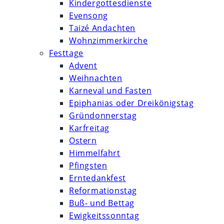
Kindergottesdienste
Evensong
Taizé Andachten
Wohnzimmerkirche
Festtage
Advent
Weihnachten
Karneval und Fasten
Epiphanias oder Dreikönigstag
Gründonnerstag
Karfreitag
Ostern
Himmelfahrt
Pfingsten
Erntedankfest
Reformationstag
Buß- und Bettag
Ewigkeitssonntag