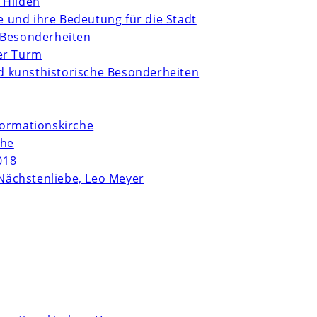
 Hilden
te und ihre Bedeutung für die Stadt
 Besonderheiten
er Turm
und kunsthistorische Besonderheiten
formationskirche
che
018
Nächstenliebe, Leo Meyer