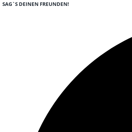
DIESEN
SAG`S DEINEN FREUNDEN!
INHALT
Öffnet
TEILEN
in
einem
neuen
Fenster