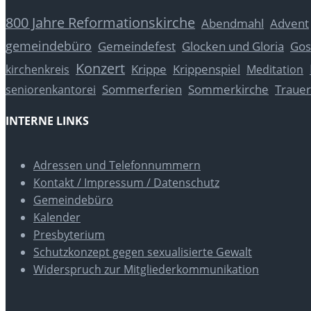
800 Jahre Reformationskirche
Abendmahl
Advent
gemeindebüro
Glocken und Gloria
Gos
Gemeindefest
Konzert
Krippe
Krippenspiel
kirchenkreis
Meditation
Sommerferien
Sommerkirche
Trauer
seniorenkantorei
INTERNE LINKS
Adressen und Telefonnummern
Kontakt / Impressum / Datenschutz
Gemeindebüro
Kalender
Presbyterium
Schutzkonzept gegen sexualisierte Gewalt
Widerspruch zur Mitgliederkommunikation