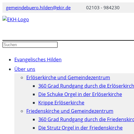
Zum
gemeindebuero.hilden@ekir.de
02103 - 984230
Inhalt
springen
Diese
Press
Website
Escape
durchsuchen
to
Evangelisches Hilden
close
Über uns
the
Erlöserkirche und Gemeindezentrum
search
360 Grad Rundgang durch die Erlöserkirc
panel.
Die Schuke Orgel in der Erlöserkirche
Krippe Erlöserkirche
Friedenskirche und Gemeindezentrum
360 Grad Rundgang durch die Friedenskir
Die Strutz Orgel in der Friedenskirche