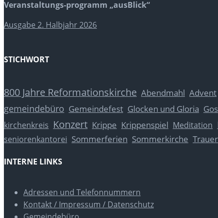
Veranstaltungs-programm „ausBlick“
Ausgabe 2. Halbjahr 2026
STICHWORT
800 Jahre Reformationskirche
Abendmahl
Advent
gemeindebüro
Glocken und Gloria
Gos
Gemeindefest
Konzert
Krippe
Krippenspiel
kirchenkreis
Meditation
Sommerferien
Sommerkirche
Trauer
seniorenkantorei
INTERNE LINKS
Adressen und Telefonnummern
Kontakt / Impressum / Datenschutz
Gemeindebüro