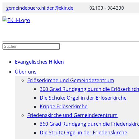
Zum
gemeindebuero.hilden@ekir.de
02103 - 984230
Inhalt
springen
Diese
Press
Website
Escape
durchsuchen
to
Evangelisches Hilden
close
Über uns
the
Erlöserkirche und Gemeindezentrum
search
360 Grad Rundgang durch die Erlöserkirc
panel.
Die Schuke Orgel in der Erlöserkirche
Krippe Erlöserkirche
Friedenskirche und Gemeindezentrum
360 Grad Rundgang durch die Friedenskir
Die Strutz Orgel in der Friedenskirche