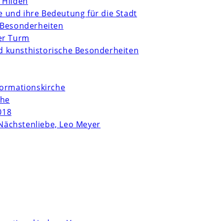
 Hilden
te und ihre Bedeutung für die Stadt
 Besonderheiten
er Turm
und kunsthistorische Besonderheiten
formationskirche
che
018
Nächstenliebe, Leo Meyer