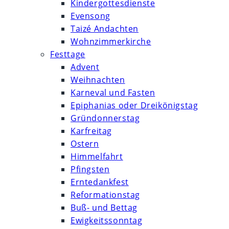
Kindergottesdienste
Evensong
Taizé Andachten
Wohnzimmerkirche
Festtage
Advent
Weihnachten
Karneval und Fasten
Epiphanias oder Dreikönigstag
Gründonnerstag
Karfreitag
Ostern
Himmelfahrt
Pfingsten
Erntedankfest
Reformationstag
Buß- und Bettag
Ewigkeitssonntag