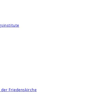
sinstitute
 der Friedenskirche