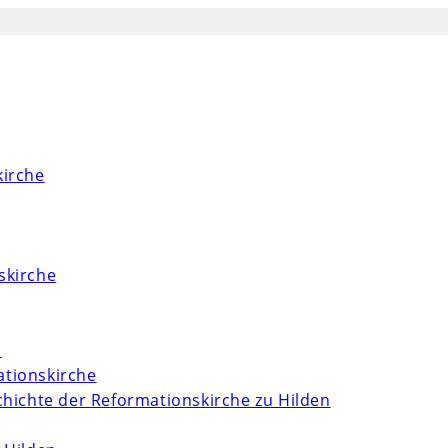
kirche
skirche
m
tionskirche
chichte der Reformationskirche zu Hilden