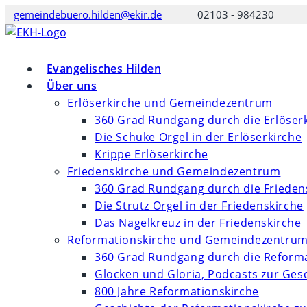
Zum
gemeindebuero.hilden@ekir.de
02103 - 984230
Inhalt
springen
Evangelisches Hilden
Über uns
Erlöserkirche und Gemeindezentrum
360 Grad Rundgang durch die Erlöser
Die Schuke Orgel in der Erlöserkirche
Krippe Erlöserkirche
Friedenskirche und Gemeindezentrum
360 Grad Rundgang durch die Frieden
Die Strutz Orgel in der Friedenskirche
Das Nagelkreuz in der Friedenskirche
Reformationskirche und Gemeindezentru
360 Grad Rundgang durch die Reforma
Glocken und Gloria, Podcasts zur Ges
800 Jahre Reformationskirche