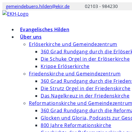
Zum
gemeindebuero.hilden@ekir.de
02103 - 984230
Inhalt
springen
Evangelisches Hilden
Über uns
Erlöserkirche und Gemeindezentrum
360 Grad Rundgang durch die Erlöser
Die Schuke Orgel in der Erlöserkirche
Krippe Erlöserkirche
Friedenskirche und Gemeindezentrum
360 Grad Rundgang durch die Frieden
Die Strutz Orgel in der Friedenskirche
Das Nagelkreuz in der Friedenskirche
Reformationskirche und Gemeindezentru
360 Grad Rundgang durch die Reforma
Glocken und Gloria, Podcasts zur Ges
800 Jahre Reformationskirche