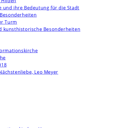
 Hilden
te und ihre Bedeutung für die Stadt
 Besonderheiten
er Turm
und kunsthistorische Besonderheiten
formationskirche
che
018
Nächstenliebe, Leo Meyer