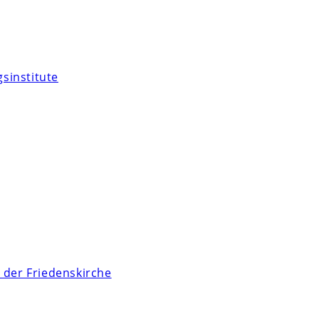
sinstitute
 der Friedenskirche