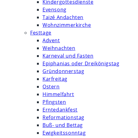
Kindergottesdienste
Evensong
Taizé Andachten
Wohnzimmerkirche
Festtage
Advent
Weihnachten
Karneval und Fasten
Epiphanias oder Dreikönigstag
Gründonnerstag
Karfreitag
Ostern
Himmelfahrt
Pfingsten
Erntedankfest
Reformationstag
Buß- und Bettag
Ewigkeitssonntag