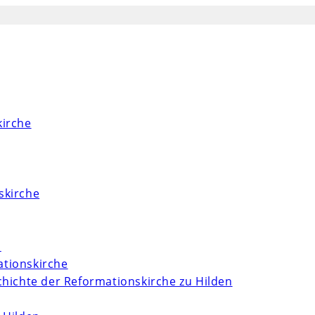
kirche
skirche
m
tionskirche
chichte der Reformationskirche zu Hilden