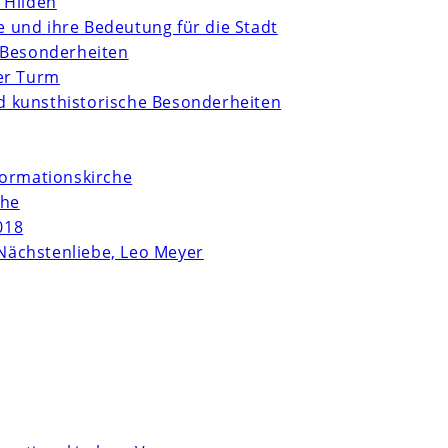
 Hilden
te und ihre Bedeutung für die Stadt
 Besonderheiten
er Turm
und kunsthistorische Besonderheiten
formationskirche
che
018
Nächstenliebe, Leo Meyer