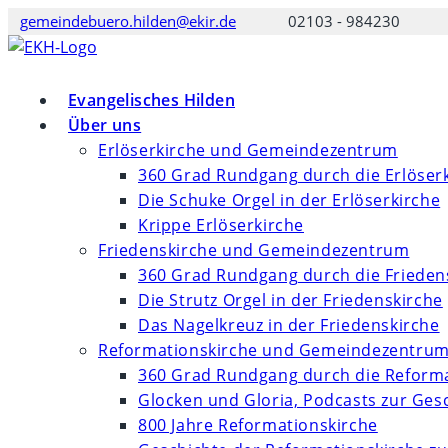
Zum
gemeindebuero.hilden@ekir.de
02103 - 984230
Inhalt
springen
Evangelisches Hilden
Über uns
Erlöserkirche und Gemeindezentrum
360 Grad Rundgang durch die Erlöser
Die Schuke Orgel in der Erlöserkirche
Krippe Erlöserkirche
Friedenskirche und Gemeindezentrum
360 Grad Rundgang durch die Frieden
Die Strutz Orgel in der Friedenskirche
Das Nagelkreuz in der Friedenskirche
Reformationskirche und Gemeindezentru
360 Grad Rundgang durch die Reforma
Glocken und Gloria, Podcasts zur Ges
800 Jahre Reformationskirche