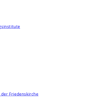
sinstitute
 der Friedenskirche