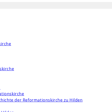
kirche
skirche
m
tionskirche
chichte der Reformationskirche zu Hilden