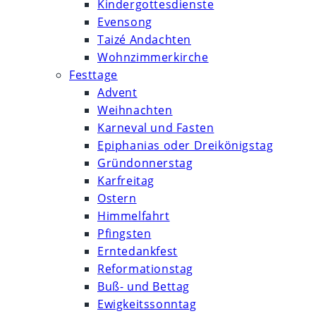
Kindergottesdienste
Evensong
Taizé Andachten
Wohnzimmerkirche
Festtage
Advent
Weihnachten
Karneval und Fasten
Epiphanias oder Dreikönigstag
Gründonnerstag
Karfreitag
Ostern
Himmelfahrt
Pfingsten
Erntedankfest
Reformationstag
Buß- und Bettag
Ewigkeitssonntag