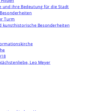
 Hilden
te und ihre Bedeutung für die Stadt
 Besonderheiten
er Turm
und kunsthistorische Besonderheiten
formationskirche
che
018
Nächstenliebe, Leo Meyer