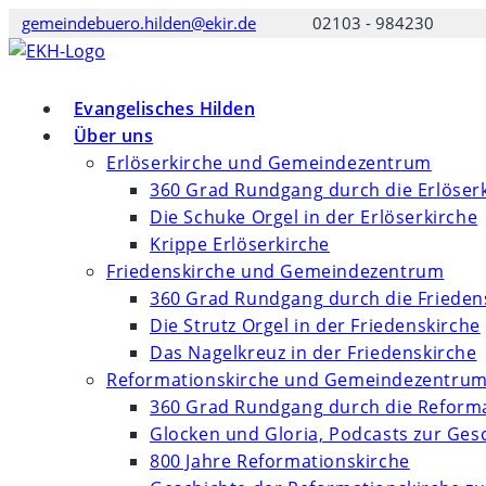
Zum
gemeindebuero.hilden@ekir.de
02103 - 984230
Inhalt
springen
Evangelisches Hilden
Über uns
Erlöserkirche und Gemeindezentrum
360 Grad Rundgang durch die Erlöser
Die Schuke Orgel in der Erlöserkirche
Krippe Erlöserkirche
Friedenskirche und Gemeindezentrum
360 Grad Rundgang durch die Frieden
Die Strutz Orgel in der Friedenskirche
Das Nagelkreuz in der Friedenskirche
Reformationskirche und Gemeindezentru
360 Grad Rundgang durch die Reforma
Glocken und Gloria, Podcasts zur Ges
800 Jahre Reformationskirche