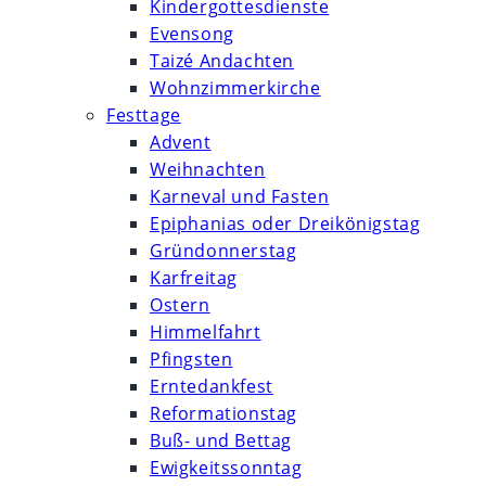
Kindergottesdienste
Evensong
Taizé Andachten
Wohnzimmerkirche
Festtage
Advent
Weihnachten
Karneval und Fasten
Epiphanias oder Dreikönigstag
Gründonnerstag
Karfreitag
Ostern
Himmelfahrt
Pfingsten
Erntedankfest
Reformationstag
Buß- und Bettag
Ewigkeitssonntag