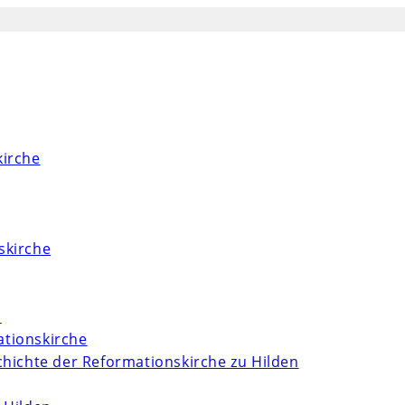
kirche
skirche
m
tionskirche
chichte der Reformationskirche zu Hilden