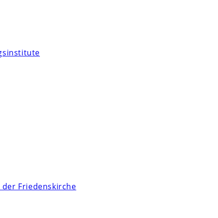
sinstitute
 der Friedenskirche