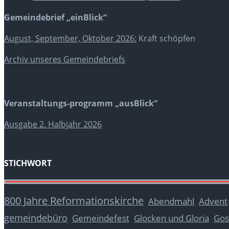
Gemeindebrief „einBlick“
August, September, Oktober 2026:
Kraft schöpfen
Archiv unseres Gemeindebriefs
Veranstaltungs-programm „ausBlick“
Ausgabe 2. Halbjahr 2026
STICHWORT
800 Jahre Reformationskirche
Abendmahl
Advent
gemeindebüro
Glocken und Gloria
Gos
Gemeindefest