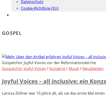
Datenschutz
Cookie-Richtlinie (EU)
Website-
Suche
umschalten
GOSPEL
Gospelchor Joyful Voices vor der Reformationskirche
Gospelchor Joyful Voices
/
Konzerte
/
Musik
/
Neuigkeiten
Joyful Voices – all inclusive: ein Konze
Larissa Zöllner war 15 Jahre alt, als sie das erste Mal ein
für
Kommentare deaktiviert