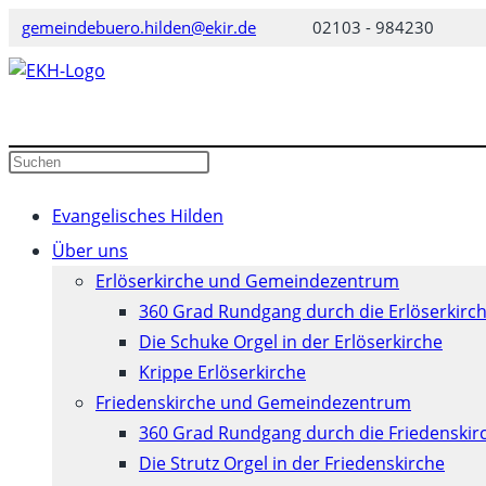
Zum
gemeindebuero.hilden@ekir.de
02103 - 984230
Inhalt
springen
Diese
Press
Website
Escape
durchsuchen
to
Evangelisches Hilden
close
Über uns
the
Erlöserkirche und Gemeindezentrum
search
360 Grad Rundgang durch die Erlöserkirc
panel.
Die Schuke Orgel in der Erlöserkirche
Krippe Erlöserkirche
Friedenskirche und Gemeindezentrum
360 Grad Rundgang durch die Friedenskir
Die Strutz Orgel in der Friedenskirche