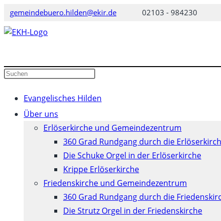
Zum
gemeindebuero.hilden@ekir.de
02103 - 984230
Inhalt
springen
Diese
Press
Website
Escape
durchsuchen
to
Evangelisches Hilden
close
Über uns
the
Erlöserkirche und Gemeindezentrum
search
360 Grad Rundgang durch die Erlöserkirc
panel.
Die Schuke Orgel in der Erlöserkirche
Krippe Erlöserkirche
Friedenskirche und Gemeindezentrum
360 Grad Rundgang durch die Friedenskir
Die Strutz Orgel in der Friedenskirche