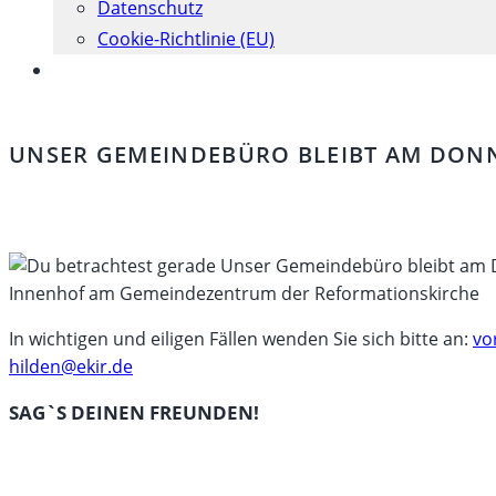
Datenschutz
Cookie-Richtlinie (EU)
Website-
Suche
umschalten
UNSER GEMEINDEBÜRO BLEIBT AM DONNE
Innenhof am Gemeindezentrum der Reformationskirche
In wichtigen und eiligen Fällen wenden Sie sich bitte an:
vo
hilden@ekir.de
DIESEN
SAG`S DEINEN FREUNDEN!
INHALT
Öffnet
TEILEN
in