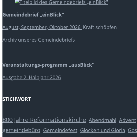
Gemeindebrief „einBlick“
August, September, Oktober 2026:
Kraft schöpfen
Archiv unseres Gemeindebriefs
Veranstaltungs-programm „ausBlick“
Ausgabe 2. Halbjahr 2026
STICHWORT
800 Jahre Reformationskirche
Abendmahl
Advent
gemeindebüro
Glocken und Gloria
Gos
Gemeindefest