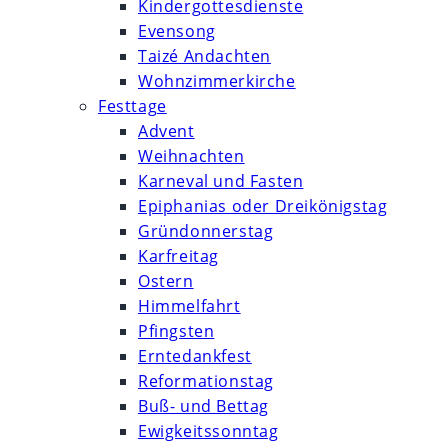
Kindergottesdienste
Evensong
Taizé Andachten
Wohnzimmerkirche
Festtage
Advent
Weihnachten
Karneval und Fasten
Epiphanias oder Dreikönigstag
Gründonnerstag
Karfreitag
Ostern
Himmelfahrt
Pfingsten
Erntedankfest
Reformationstag
Buß- und Bettag
Ewigkeitssonntag