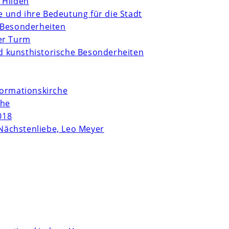
 Hilden
te und ihre Bedeutung für die Stadt
 Besonderheiten
er Turm
und kunsthistorische Besonderheiten
formationskirche
che
018
Nächstenliebe, Leo Meyer