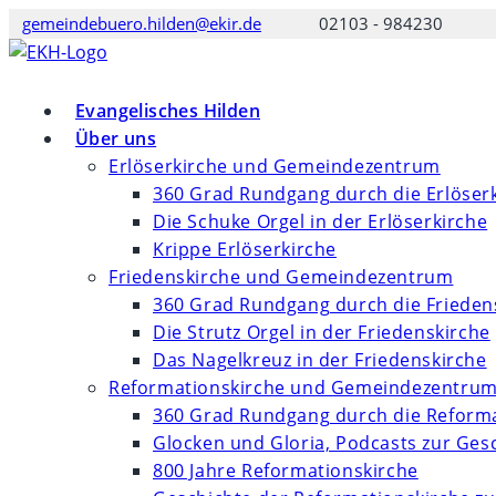
Zum
gemeindebuero.hilden@ekir.de
02103 - 984230
Inhalt
springen
Evangelisches Hilden
Über uns
Erlöserkirche und Gemeindezentrum
360 Grad Rundgang durch die Erlöser
Die Schuke Orgel in der Erlöserkirche
Krippe Erlöserkirche
Friedenskirche und Gemeindezentrum
360 Grad Rundgang durch die Frieden
Die Strutz Orgel in der Friedenskirche
Das Nagelkreuz in der Friedenskirche
Reformationskirche und Gemeindezentru
360 Grad Rundgang durch die Reforma
Glocken und Gloria, Podcasts zur Ges
800 Jahre Reformationskirche