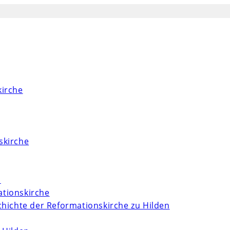
kirche
skirche
m
tionskirche
chichte der Reformationskirche zu Hilden