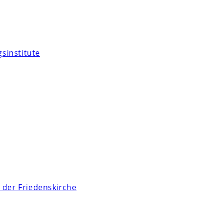
sinstitute
 der Friedenskirche